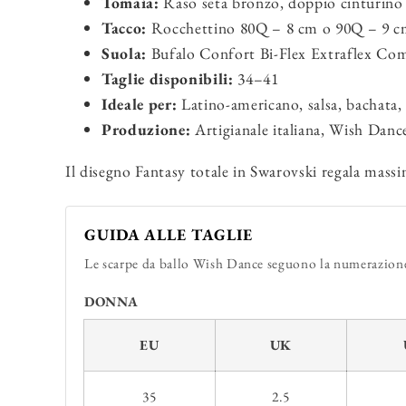
Tomaia:
Raso seta bronzo, doppio cinturino i
Tacco:
Rocchettino 80Q – 8 cm o 90Q – 9 
Suola:
Bufalo Confort Bi-Flex Extraflex Co
Taglie disponibili:
34–41
Ideale per:
Latino-americano, salsa, bachata
Produzione:
Artigianale italiana, Wish Danc
Il disegno Fantasy totale in Swarovski regala massi
GUIDA ALLE TAGLIE
Le scarpe da ballo Wish Dance seguono la numerazione 
DONNA
EU
UK
35
2.5