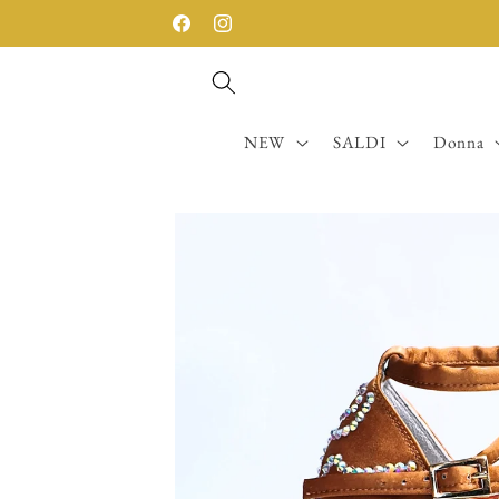
Skip to
Facebook
Instagram
content
NEW
SALDI
Donna
Skip to
product
information