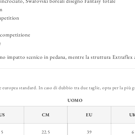
ncrociato, Swarovski boreali disegno Fantasy totale
cm
mpetition
, competizione
e
mo impatto scenico in pedana, mentre la struttura Extraflex as
europea standard. In caso di dubbio tra due taglie, opta per la più g
UOMO
US
CM
EU
U
5
22.5
39
6