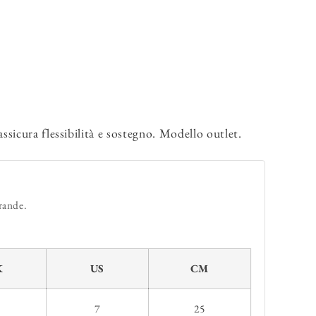
sicura flessibilità e sostegno. Modello outlet.
rande.
K
US
CM
7
25