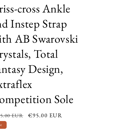
riss-cross Ankle
nd Instep Strap
ith AB Swarovski
ystals, Total
antasy Design,
xtraflex
ompetition Sole
ular
Sale
€95.00 EUR
5.00 EUR
ce
price
le