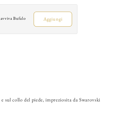
and
and
nstep
Instep
Strap
Strap
avviva Bufalo
Aggiungi
ith
with
AB
AB
Swarovski
Swarovski
rystals,
Crystals,
otal
Total
Fantasy
Fantasy
Design,
Design,
xtraflex
Extraflex
Competition
Competition
Sole
Sole
e sul collo del piede, impreziosita da Swarovski