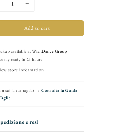
Decrease
Increase
uantity
quantity
or
for
Onda
Add to cart
Onda
QD
QD
lus
Plus
BI-
(BI-
ickup available at
WishDance Group
lex)
Flex)
sually ready in 24 hours
-
iew store information
Women&#39;s
Women&#39;s
Bronze
Bronze
ilk
Silk
n sai la tua taglia? →
Consulta la Guida
atin
Satin
Taglie
Shoe
Shoe
ith
with
Double
Double
riss-
Criss-
pedizione e resi
cross
cross
Ankle
Ankle