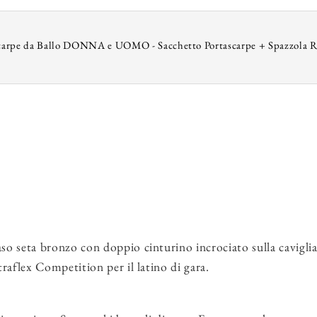
I
carpe da Ballo DONNA e UOMO - Sacchetto Portascarpe + Spazzola R
w
C
T
E
o seta bronzo con doppio cinturino incrociato sulla caviglia 
raflex Competition per il latino di gara.