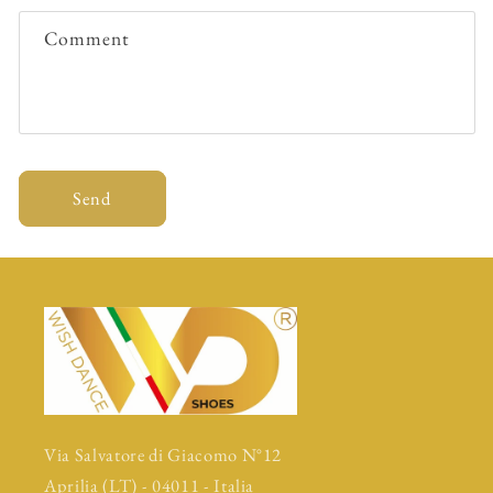
Comment
Send
Via Salvatore di Giacomo N°12
Aprilia (LT) - 04011 - Italia