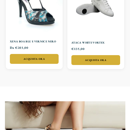
XENA BOA BLU E VERNICE NERO
ATACA WHITE VORTEX
Da €203,00
€135,00
ACQUISTA ORA
ACQUISTA ORA