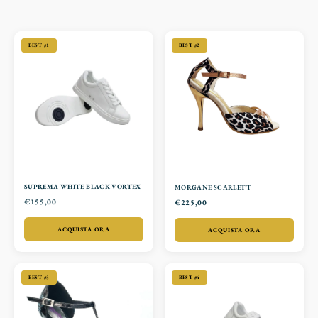
BEST #1
BEST #2
SUPREMA WHITE BLACK VORTEX
MORGANE SCARLETT
€155,00
€225,00
ACQUISTA ORA
ACQUISTA ORA
BEST #3
BEST #4