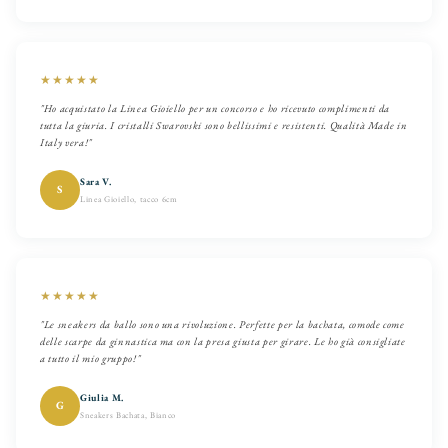
★★★★★
"Ho acquistato la Linea Gioiello per un concorso e ho ricevuto complimenti da
tutta la giuria. I cristalli Swarovski sono bellissimi e resistenti. Qualità Made in
Italy vera!"
Sara V.
S
Linea Gioiello, tacco 6cm
★★★★★
"Le sneakers da ballo sono una rivoluzione. Perfette per la bachata, comode come
delle scarpe da ginnastica ma con la presa giusta per girare. Le ho già consigliate
a tutto il mio gruppo!"
Giulia M.
G
Sneakers Bachata, Bianco