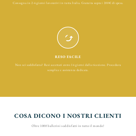
Consegna in 2-4 giorni lavorativi in tutta Italia. Gratuita sopra i 200€ di spesa.
RESO FACILE
Non sei soddisfatto? Resi accettati entro 14 giorni dalla ricezione. Procedura
semplice e assistenza dedicata.
COSA DICONO I NOSTRI CLIENTI
Oltre 1000 ballerini soddisfatti in tutto il mondo!