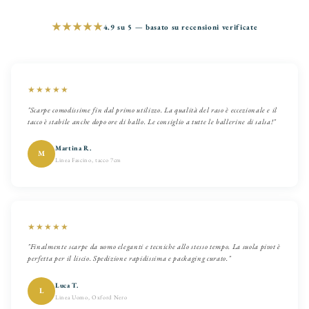
★★★★★
4.9 su 5 — basato su recensioni verificate
★★★★★
"Scarpe comodissime fin dal primo utilizzo. La qualità del raso è eccezionale e il
tacco è stabile anche dopo ore di ballo. Le consiglio a tutte le ballerine di salsa!"
Martina R.
M
Linea Fascino, tacco 7cm
★★★★★
"Finalmente scarpe da uomo eleganti e tecniche allo stesso tempo. La suola pivot è
perfetta per il liscio. Spedizione rapidissima e packaging curato."
Luca T.
L
Linea Uomo, Oxford Nero