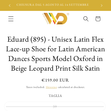
Skip to
CHIUSURA DAL 5 AGOSTO AL 14 SETTEMBRE
content
Cart
Skip to
Eduard (895) - Unisex Latin Flex
product
information
Lace-up Shoe for Latin American
Dances Sports Model Oxford in
Beige Leopard Print Silk Satin
Regular
€159.00 EUR
price
Taxes included.
Shipping
calculated at checkout.
TAGLIA
Variant
39
sold