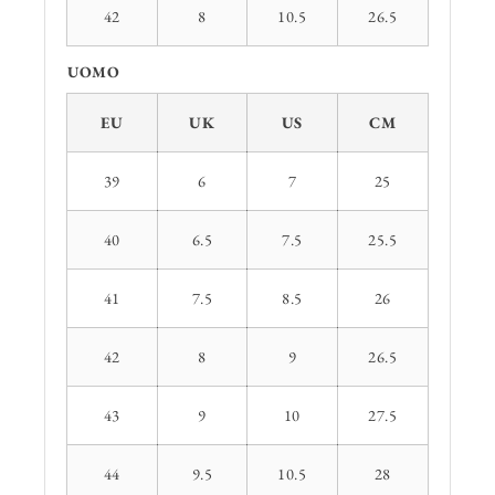
42
8
10.5
26.5
UOMO
EU
UK
US
CM
39
6
7
25
40
6.5
7.5
25.5
41
7.5
8.5
26
42
8
9
26.5
43
9
10
27.5
44
9.5
10.5
28