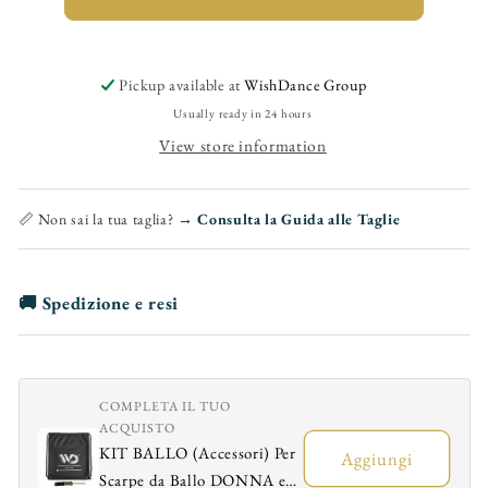
(895)
(895)
-
-
Unisex
Unisex
Pickup available at
WishDance Group
Latin
Latin
Flex
Flex
Usually ready in 24 hours
Lace-
Lace-
View store information
up
up
Shoe
Shoe
for
for
📏 Non sai la tua taglia? →
Consulta la Guida alle Taglie
Latin
Latin
American
American
Dances
Dances
🚚 Spedizione e resi
Sports
Sports
Model
Model
Oxford
Oxford
in
in
COMPLETA IL TUO
Beige
Beige
ACQUISTO
Leopard
Leopard
KIT BALLO (Accessori) Per
Aggiungi
Print
Print
Scarpe da Ballo DONNA e