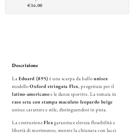
Silk
Silk
€16.00
UOMO - Sacchetto
Satin
Satin
Portascarpe + Spazzola
Ravviva Bufalo
Descrizione
La
Eduard (895)
è una scarpa da ballo
unisex
modello
Oxford stringata Flex
, progettata per il
latino-americano
e le danze sportive. La tomaia in
raso seta con stampa maculato leopardo beige
unisce carattere e stile, distinguendosi in pista.
La costruzione
Flex
garantisce elevata flessibilità e
libertà di movimento, mentre la chiusura con lacci