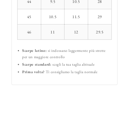
44
9.5
10.5
28
45
10.5
11.5
29
46
11
12
29.5
Scarpe latino:
si indossano leggermente più strette
per un maggiore controllo
Scarpe standard:
scegli la tua taglia abituale
Prima volta?
Ti consigliamo la taglia normale