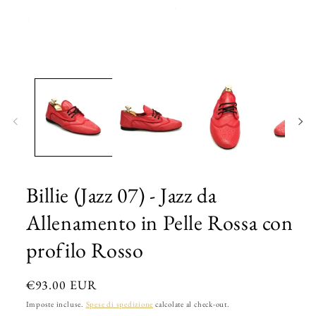
Apri
contenuti
multimediali
1
in
finestra
modale
Billie (Jazz 07) - Jazz da
Allenamento in Pelle Rossa con
profilo Rosso
Prezzo
€93.00 EUR
di
Imposte incluse.
Spese di spedizione
calcolate al check-out.