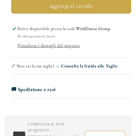
Billie
Billie
Aggiungi al carrello
(Jazz
(Jazz
07)
07)
-
-
Ritiro disponibile presso la sede
WishDance Group
Jazz
Jazz
Di solito pronto in 24 ore
da
da
Visualizza i dettagli del negozio
Allenamento
Allenamento
in
in
Pelle
Pelle
📏 Non sai la tua taglia? →
Consulta la Guida alle Taglie
Rossa
Rossa
con
con
profilo
profilo
🚚 Spedizione e resi
Rosso
Rosso
COMPLETA IL TUO
ACQUISTO