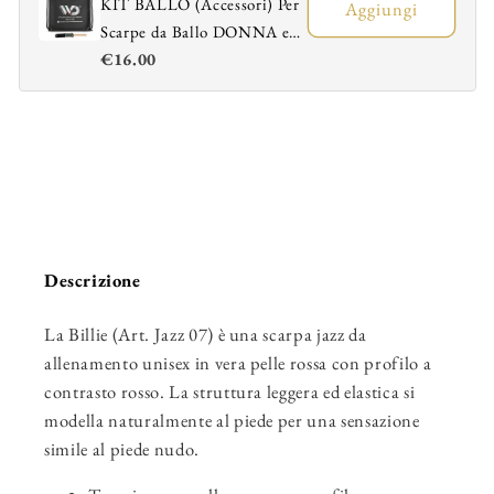
KIT BALLO (Accessori) Per
Aggiungi
Scarpe da Ballo DONNA e
€16.00
UOMO - Sacchetto
Portascarpe + Spazzola
Ravviva Bufalo
Descrizione
La Billie (Art. Jazz 07) è una scarpa jazz da
allenamento unisex in vera pelle rossa con profilo a
contrasto rosso. La struttura leggera ed elastica si
modella naturalmente al piede per una sensazione
simile al piede nudo.