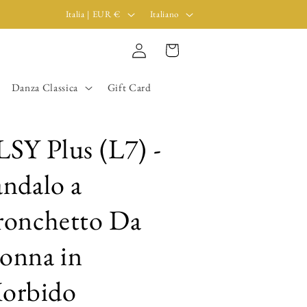
P
L
Italia | EUR €
Italiano
a
i
e
n
Carrello
Accedi
s
g
Danza Classica
Gift Card
e
u
/
a
A
LSY Plus (L7) -
r
andalo a
e
a
ronchetto Da
g
e
onna in
o
orbido
g