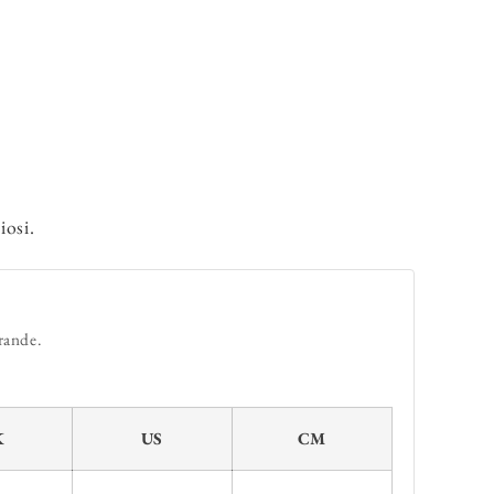
iosi.
rande.
K
US
CM