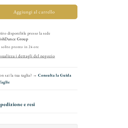
per
per
ELSY
Aggiungi al carrello
ELSY
lus
Plus
L7)
(L7)
-
tiro disponibile presso la sede
Sandalo
Sandalo
ishDance Group
a
a
 solito pronto in 24 ore
ronchetto
Tronchetto
sualizza i dettagli del negozio
Da
Da
Donna
Donna
n
in
n sai la tua taglia? →
Consulta la Guida
Morbido
Morbido
Taglie
Camoscio
Camoscio
iallo
Giallo
Con
Con
Swarovski
Swarovski
pedizione e resi
oreali
Boreali
e
e
Tacco
Tacco