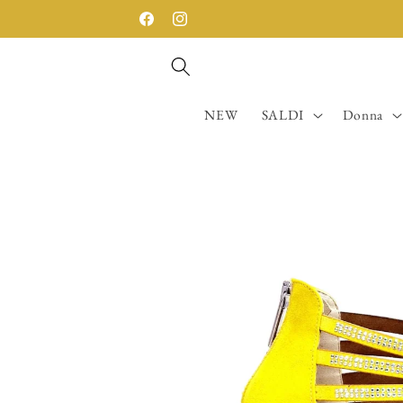
Vai
SPEDIZIONE GRATUITA SOPRA I 200€
direttamente
Facebook
Instagram
ai contenuti
NEW
SALDI
Donna
Passa alle
informazioni
sul prodotto