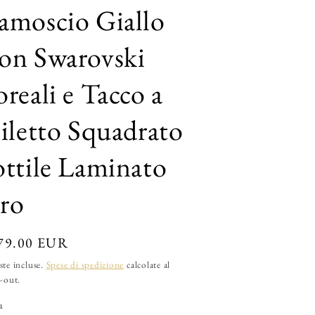
r
amoscio Giallo
a
f
on Swarovski
i
reali e Tacco a
c
a
tiletto Squadrato
ottile Laminato
ro
zzo
79.00 EUR
te incluse.
Spese di spedizione
calcolate al
tino
-out.
a