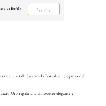
a
a
tiletto
Stiletto
avviva Bufalo
Aggiungi
Squadrato
Squadrato
ottile
Sottile
Laminato
Laminato
Oro
Oro
 dei cristalli Swarovski Boreali e l'eleganza del
aminato Oro regala una silhouette elegante e