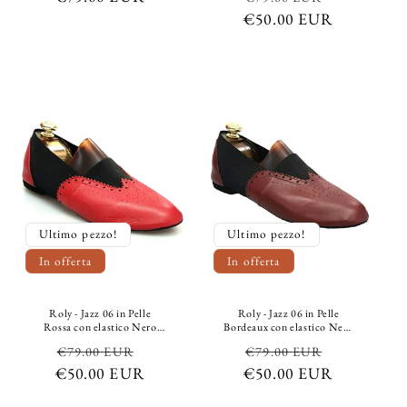
di
€50.00 EUR
di
scontato
listino
listino
Ultimo pezzo!
Ultimo pezzo!
In offerta
In offerta
Roly - Jazz 06 in Pelle
Roly - Jazz 06 in Pelle
Rossa con elastico Nero
Bordeaux con elastico Nero
Suola Bufalo Confort Flex
Suola Bufalo Confort Flex
Prezzo
Prezzo
Prezzo
Prezzo
€79.00 EUR
€79.00 EUR
€50.00 EUR
di
scontato
€50.00 EUR
di
scontato
listino
listino