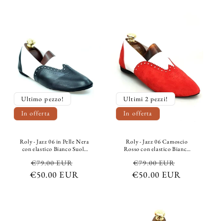
Ultimo pezzo!
Ultimi 2 pezzi!
In offerta
In offerta
Roly - Jazz 06 in Pelle Nera
Roly - Jazz 06 Camoscio
con elastico Bianco Suola
Rosso con elastico Bianco
Bufalo Confort Flex
Suola Bufalo Confort Flex
Prezzo
Prezzo
Prezzo
Prezzo
€79.00 EUR
€79.00 EUR
€50.00 EUR
di
scontato
€50.00 EUR
di
scontato
listino
listino