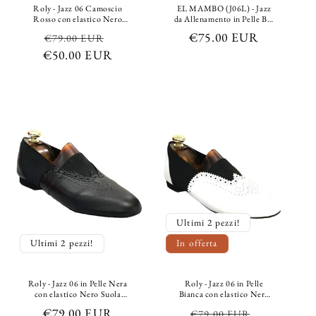
Roly - Jazz 06 Camoscio
EL MAMBO (J06L) - Jazz
Rosso con elastico Nero
da Allenamento in Pelle Blu
Suola Bufalo Confort Flex
Notte/Pelle Bianca
Prezzo
Prezzo
Prezzo
€75.00 EUR
€79.00 EUR
€50.00 EUR
di
scontato
di
listino
listino
Ultimi 2 pezzi!
Ultimi 2 pezzi!
In offerta
Roly - Jazz 06 in Pelle Nera
Roly - Jazz 06 in Pelle
con elastico Nero Suola
Bianca con elastico Nero
Bufalo Confort Flex
Suola Bufalo Confort Flex
Prezzo
€79.00 EUR
Prezzo
Prezzo
€79.00 EUR