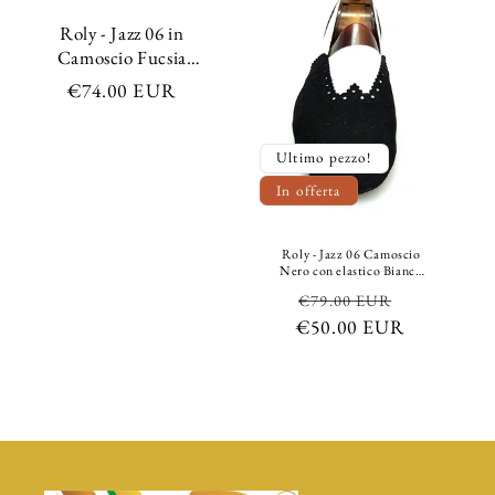
Roly - Jazz 06 in
Camoscio Fucsia
con elastico Nero
Prezzo
€74.00 EUR
Suola Bufalo
di
Confort Flex
listino
Ultimo pezzo!
In offerta
Roly - Jazz 06 Camoscio
Nero con elastico Bianco
Suola Bufalo Confort Flex
Prezzo
Prezzo
€79.00 EUR
€50.00 EUR
di
scontato
listino