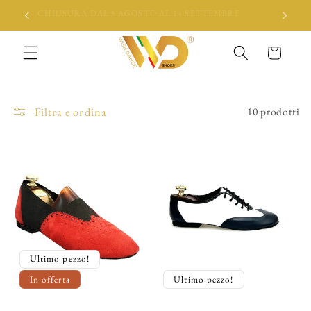
Vai
CHIUSURA DAL 5 AGOSTO AL 14 SETTEMBRE
direttamente
ai contenuti
Carrello
Filtra e ordina
10 prodotti
Ultimo pezzo!
In offerta
Ultimo pezzo!