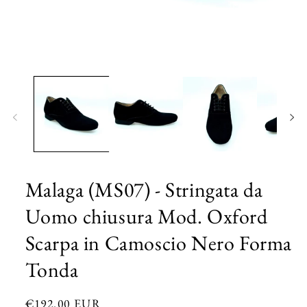
Apri
contenuti
multimediali
1
in
finestra
modale
Malaga (MS07) - Stringata da
Uomo chiusura Mod. Oxford
Scarpa in Camoscio Nero Forma
Tonda
Prezzo
€192.00 EUR