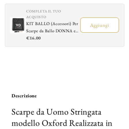
COMPLETA IL TUO
ACQUISTO
KIT BALLO (Accessori) Per
Aggiungi
Scarpe da Ballo DONNA e
€16.00
UOMO - Sacchetto
Portascarpe + Spazzola
Ravviva Bufalo
Descrizione
Scarpe da Uomo Stringata
modello Oxford Realizzata in