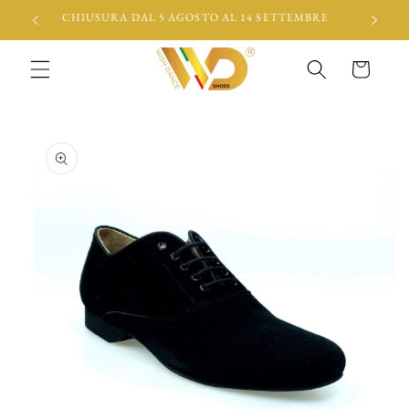
Vai
CHIUSURA DAL 5 AGOSTO AL 14 SETTEMBRE
direttamente
ai contenuti
Carrello
Passa alle
informazioni
sul prodotto