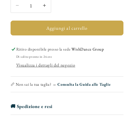
Diminuisci
Aumenta
quantità
quantità
per
per
Malaga
Malaga
Aggiungi al carrello
(MS07)
(MS07)
-
-
Stringata
Stringata
Ritiro disponibile presso la sede
WishDance Group
da
da
Di solito pronto in 24 ore
Uomo
Uomo
Visualizza i dettagli del negozio
chiusura
chiusura
Mod.
Mod.
Oxford
Oxford
📏 Non sai la tua taglia? →
Consulta la Guida alle Taglie
Scarpa
Scarpa
in
in
Camoscio
Camoscio
🚚 Spedizione e resi
Nero
Nero
Forma
Forma
Tonda
Tonda